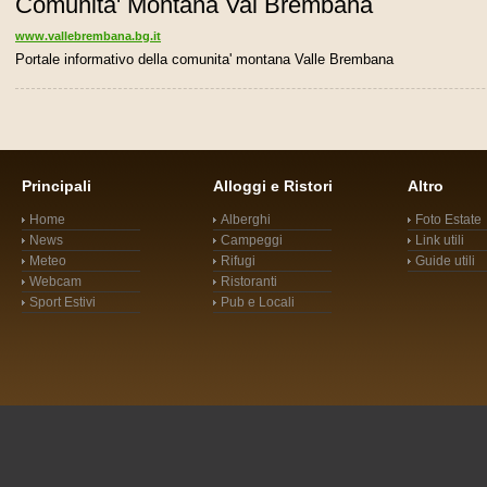
Comunita' Montana Val Brembana
www.vallebrembana.bg.it
Portale informativo della comunita' montana Valle Brembana
Principali
Alloggi e Ristori
Altro
Home
Alberghi
Foto Estate
News
Campeggi
Link utili
Meteo
Rifugi
Guide utili
Webcam
Ristoranti
Sport Estivi
Pub e Locali